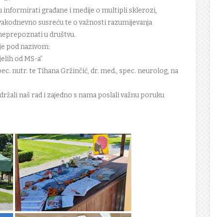
informirati građane i medije o multipli sklerozi,
vakodnevno susreću te o važnosti razumijevanja
 neprepoznati u društvu.
je pod nazivom:
jelih od MS-a”
pec. nutr. te Tihana Gržinčić, dr. med., spec. neurolog, na
držali naš rad i zajedno s nama poslali važnu poruku