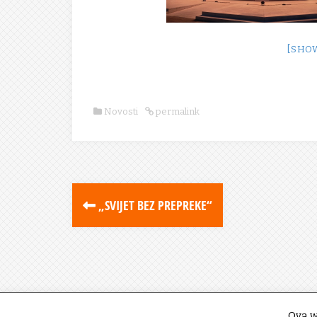
[SHO
Novosti
permalink
„SVIJET BEZ PREPREKE“
Ova w