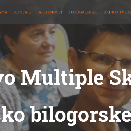
AMA
KONTAKT
AKTIVNOSTI
FOTOGALERIJA
RADIO I TV EM
o Multiple S
sko bilogorske