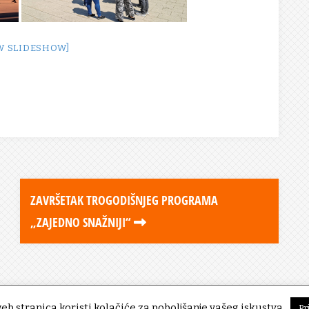
W SLIDESHOW]
ZAVRŠETAK TROGODIŠNJEG PROGRAMA
„ZAJEDNO SNAŽNIJI“
eb stranica koristi kolačiće za poboljšanje vašeg iskustva.
Pr