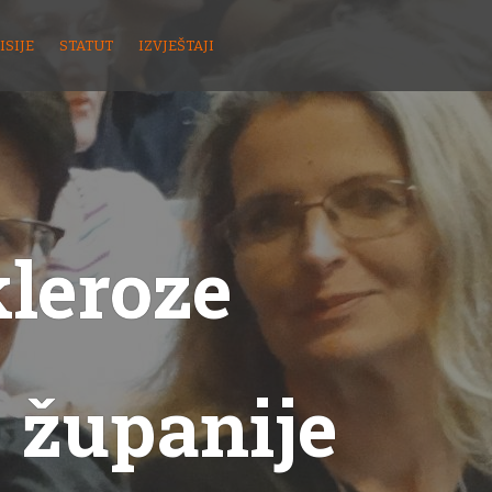
ISIJE
STATUT
IZVJEŠTAJI
kleroze
 županije