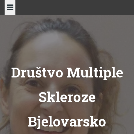
Skip
to
content
Društvo Multiple
Skleroze
Bjelovarsko