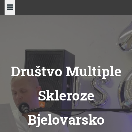
Skip
to
content
Društvo Multiple
Skleroze
Bjelovarsko