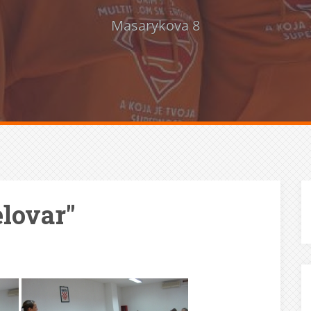
Masarykova 8
elovar"