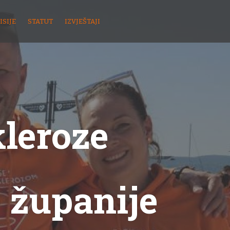
ISIJE
STATUT
IZVJEŠTAJI
kleroze
 županije