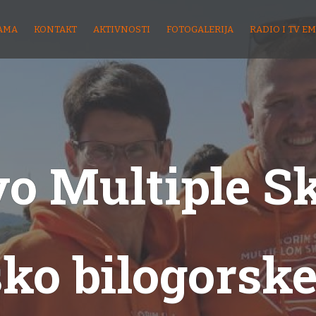
AMA
KONTAKT
AKTIVNOSTI
FOTOGALERIJA
RADIO I TV EM
o Multiple S
sko bilogorske