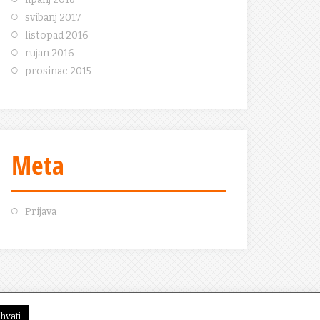
svibanj 2017
listopad 2016
rujan 2016
prosinac 2015
Meta
Prijava
ihvati