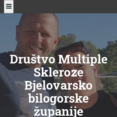
Skip
to
content
Društvo Multiple
Skleroze
Bjelovarsko
bilogorske
županije