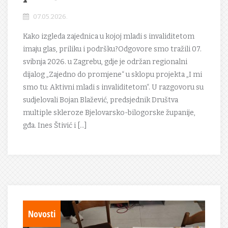
07.05.2026.
Kako izgleda zajednica u kojoj mladi s invaliditetom
imaju glas, priliku i podršku?Odgovore smo tražili 07.
svibnja 2026. u Zagrebu, gdje je održan regionalni
dijalog „Zajedno do promjene“ u sklopu projekta „I mi
smo tu: Aktivni mladi s invaliditetom“. U razgovoru su
sudjelovali Bojan Blažević, predsjednik Društva
multiple skleroze Bjelovarsko-bilogorske županije,
gđa. Ines Štivić i […]
Novosti