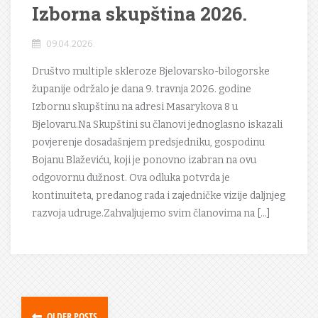
Izborna skupština 2026.
09.04.2026.
Društvo multiple skleroze Bjelovarsko-bilogorske
županije održalo je dana 9. travnja 2026. godine
Izbornu skupštinu na adresi Masarykova 8 u
Bjelovaru.Na Skupštini su članovi jednoglasno iskazali
povjerenje dosadašnjem predsjedniku, gospodinu
Bojanu Blaževiću, koji je ponovno izabran na ovu
odgovornu dužnost. Ova odluka potvrda je
kontinuiteta, predanog rada i zajedničke vizije daljnjeg
razvoja udruge.Zahvaljujemo svim članovima na […]
OLDER POSTS