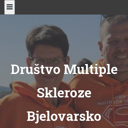
Skip
to
content
Društvo Multiple
Skleroze
Bjelovarsko