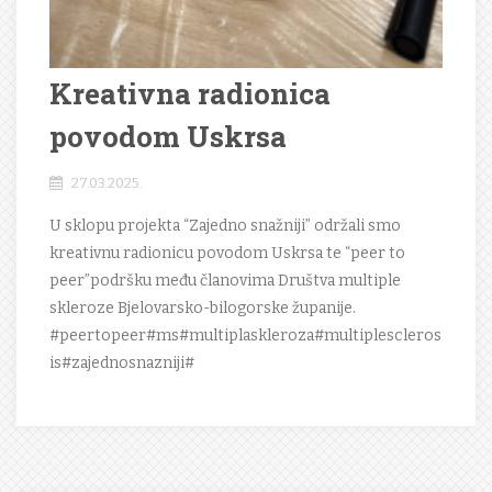
Kreativna radionica
povodom Uskrsa
27.03.2025.
U sklopu projekta “Zajedno snažniji” održali smo
kreativnu radionicu povodom Uskrsa te “peer to
peer”podršku među članovima Društva multiple
skleroze Bjelovarsko-bilogorske županije.
#peertopeer#ms#multiplaskleroza#multiplescleros
is#zajednosnazniji#