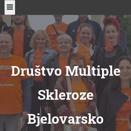
Skip
to
content
Društvo Multiple
Skleroze
Bjelovarsko