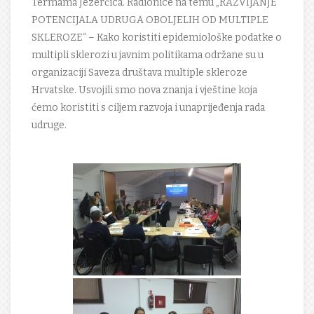
Termama Jezerčica. Radionice na temu „RAZVIJANJE
POTENCIJALA UDRUGA OBOLJELIH OD MULTIPLE
SKLEROZE“ – Kako koristiti epidemiološke podatke o
multipli sklerozi u javnim politikama održane su u
organizaciji Saveza društava multiple skleroze
Hrvatske. Usvojili smo nova znanja i vještine koja
ćemo koristiti s ciljem razvoja i unaprijeđenja rada
udruge.