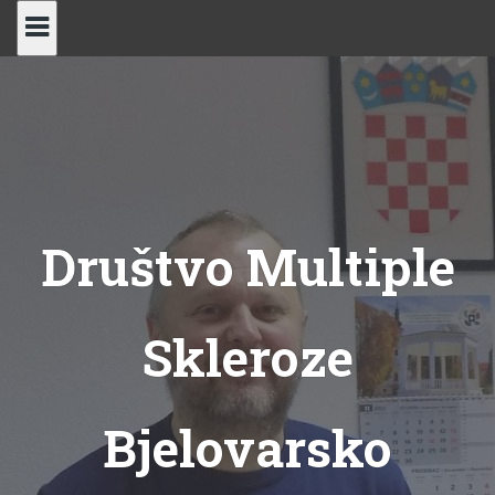
Skip
to
content
Društvo Multiple
Skleroze
Bjelovarsko