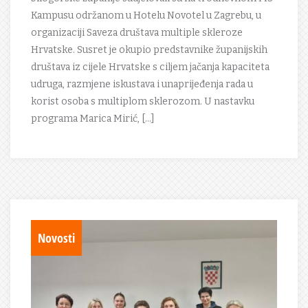
Kampusu održanom u Hotelu Novotel u Zagrebu, u
organizaciji Saveza društava multiple skleroze
Hrvatske. Susret je okupio predstavnike županijskih
društava iz cijele Hrvatske s ciljem jačanja kapaciteta
udruga, razmjene iskustava i unaprijeđenja rada u
korist osoba s multiplom sklerozom. U nastavku
programa Marica Mirić, […]
Novosti