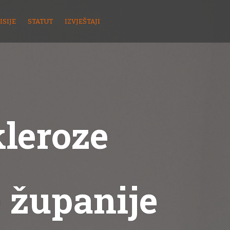
ISIJE
STATUT
IZVJEŠTAJI
kleroze
 županije