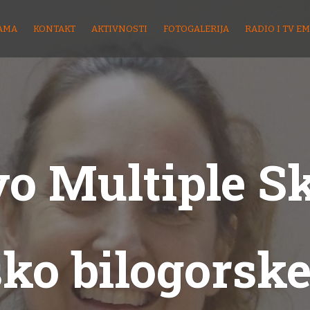
AMA
KONTAKT
AKTIVNOSTI
FOTOGALERIJA
RADIO I TV EM
o Multiple S
sko bilogorske