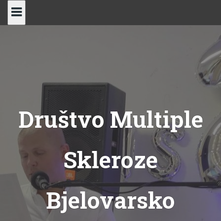
Skip
to
content
Društvo Multiple
Skleroze
Bjelovarsko