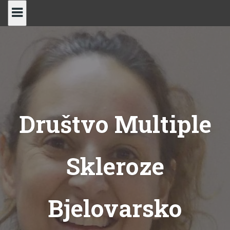
Skip
to
content
Društvo Multiple
Skleroze
Bjelovarsko