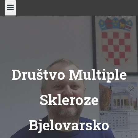
Skip
to
content
Društvo Multiple
Skleroze
Bjelovarsko