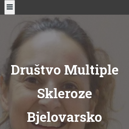
Skip
to
content
Društvo Multiple
Skleroze
Bjelovarsko