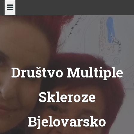
Skip
to
content
Društvo Multiple
Skleroze
Bjelovarsko