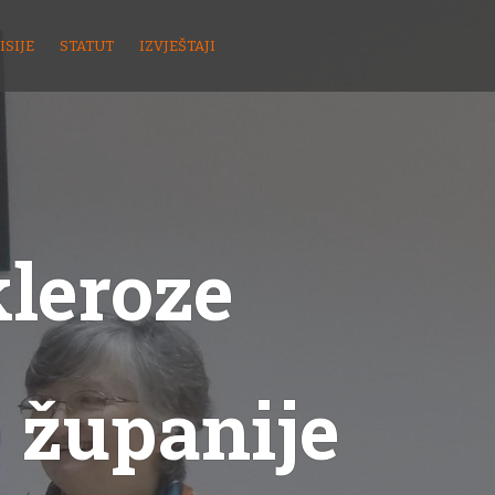
ISIJE
STATUT
IZVJEŠTAJI
kleroze
 županije