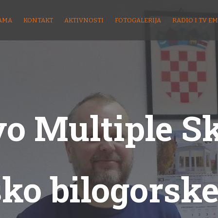
AMA
KONTAKT
AKTIVNOSTI
FOTOGALERIJA
RADIO I TV EM
o Multiple S
sko bilogorske