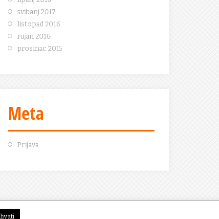
svibanj 2017
listopad 2016
rujan 2016
prosinac 2015
Meta
Prijava
ihvati