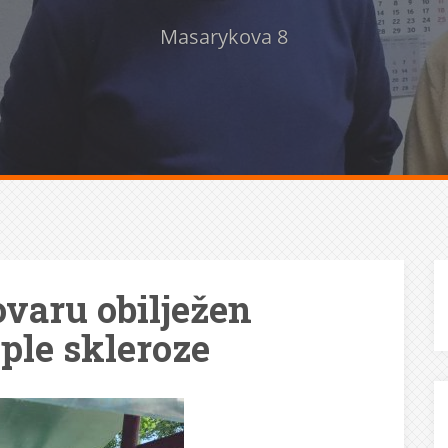
Masarykova 8
lovaru obilježen
ple skleroze