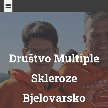
Skip
to
content
Društvo Multiple
Skleroze
Bjelovarsko