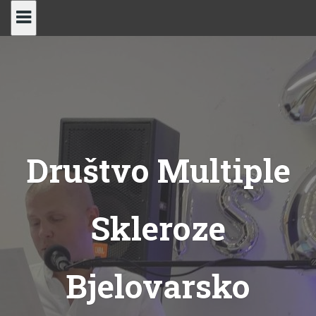
Skip
to
content
Društvo Multiple
Skleroze
Bjelovarsko