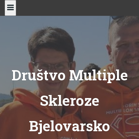
Skip
to
content
Društvo Multiple
Skleroze
Bjelovarsko