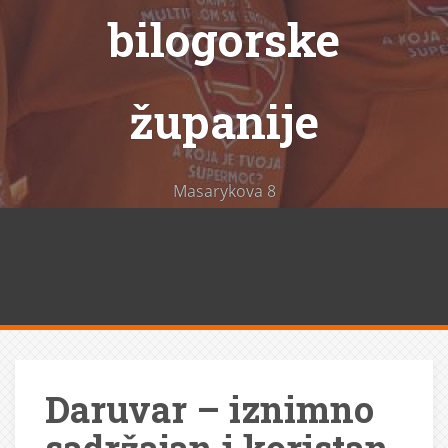
bilogorske
županije
Masarykova 8
Daruvar – iznimno