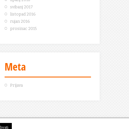
svibanj 2017
listopad 2016
rujan 2016
prosinac 2015
Meta
Prijava
ihvati