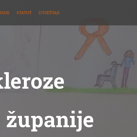
ISIJE
STATUT
IZVJEŠTAJI
kleroze
 županije