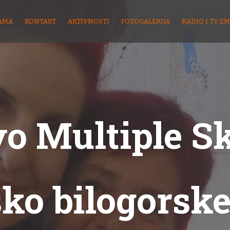
AMA
KONTAKT
AKTIVNOSTI
FOTOGALERIJA
RADIO I TV EM
o Multiple S
sko bilogorske