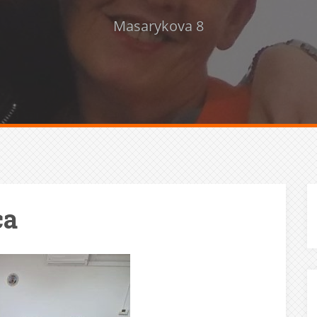
Masarykova 8
ca