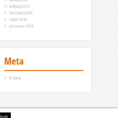
svibanj 2017
listopad 2016
rujan 2016
prosinac 2015
Meta
Prijava
ihvati