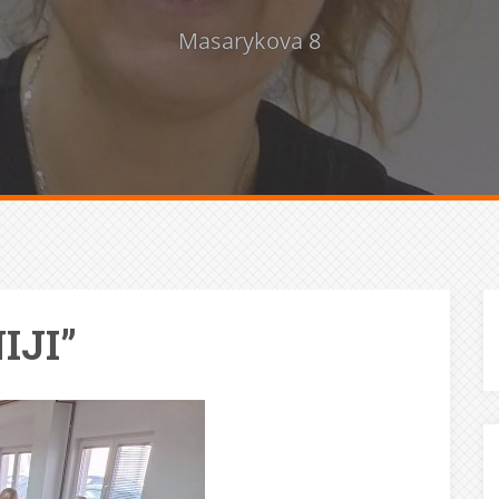
Masarykova 8
IJI”