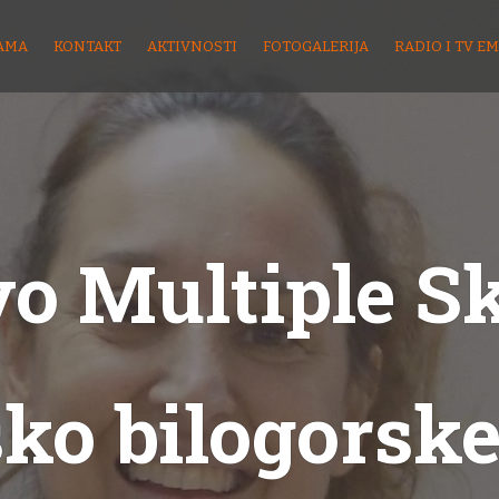
AMA
KONTAKT
AKTIVNOSTI
FOTOGALERIJA
RADIO I TV EM
o Multiple S
sko bilogorske