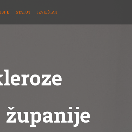
ISIJE
STATUT
IZVJEŠTAJI
kleroze
 županije