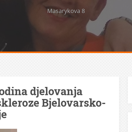
Masarykova 8
odina djelovanja
skleroze Bjelovarsko-
je