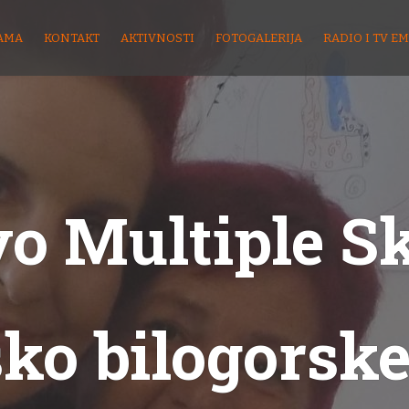
AMA
KONTAKT
AKTIVNOSTI
FOTOGALERIJA
RADIO I TV EM
o Multiple S
sko bilogorske