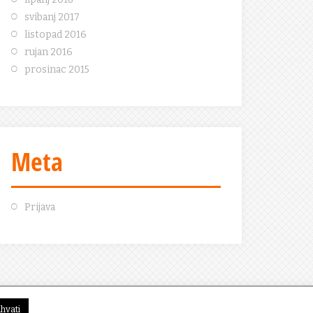
svibanj 2017
listopad 2016
rujan 2016
prosinac 2015
Meta
Prijava
ihvati