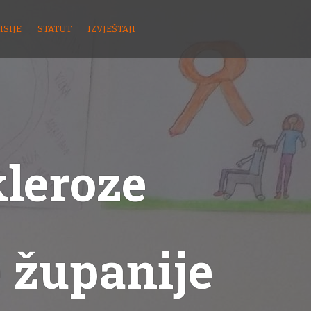
ISIJE
STATUT
IZVJEŠTAJI
kleroze
 županije