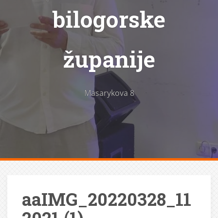
bilogorske
županije
Masarykova 8
aaIMG_20220328_11