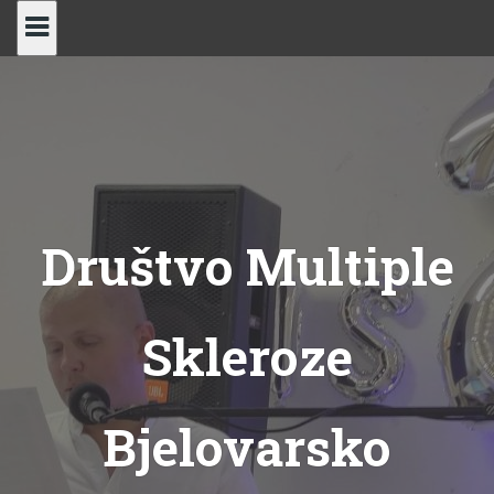
Skip
to
content
Društvo Multiple
Skleroze
Bjelovarsko