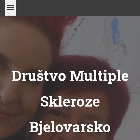
Skip
to
content
Društvo Multiple
Skleroze
Bjelovarsko