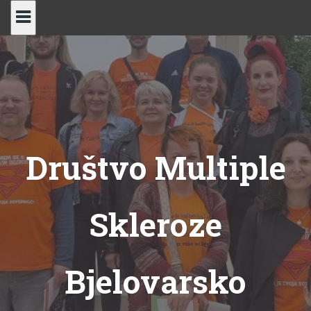
Skip
to
content
Društvo Multiple
Skleroze
Bjelovarsko