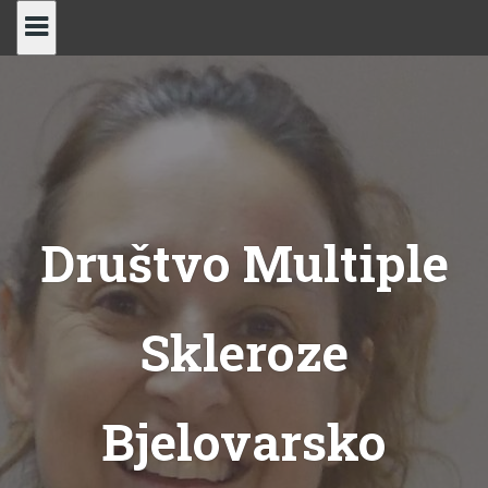
Skip
to
content
Društvo Multiple
Skleroze
Bjelovarsko