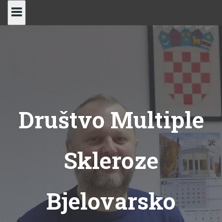
Skip
to
content
Društvo Multiple
Skleroze
Bjelovarsko