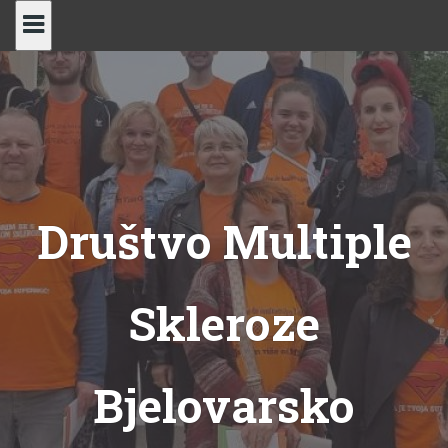
Skip
to
content
Društvo Multiple
Skleroze
Bjelovarsko