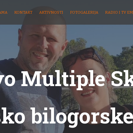
AMA
KONTAKT
AKTIVNOSTI
FOTOGALERIJA
RADIO I TV EM
o Multiple S
sko bilogorske