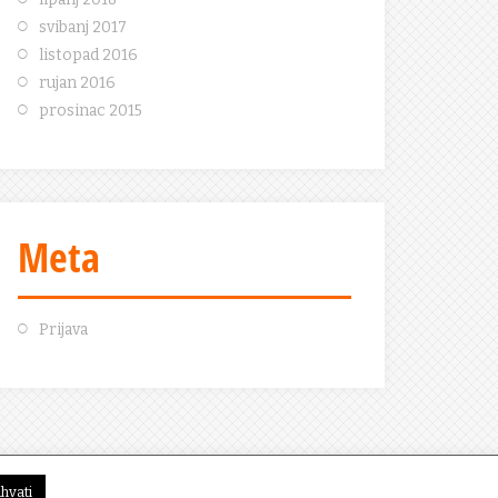
svibanj 2017
listopad 2016
rujan 2016
prosinac 2015
Meta
Prijava
ihvati