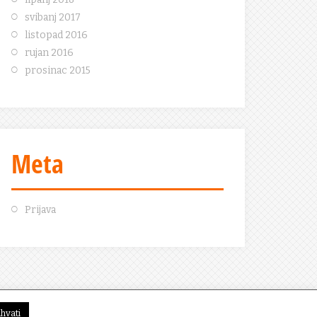
svibanj 2017
listopad 2016
rujan 2016
prosinac 2015
Meta
Prijava
ihvati