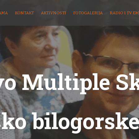
AMA
KONTAKT
AKTIVNOSTI
FOTOGALERIJA
RADIO I TV EM
o Multiple S
sko bilogorske