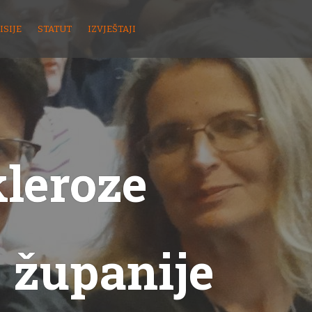
ISIJE
STATUT
IZVJEŠTAJI
kleroze
 županije