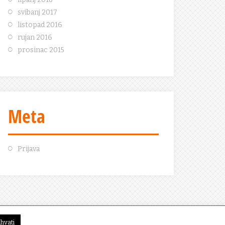
svibanj 2017
listopad 2016
rujan 2016
prosinac 2015
Meta
Prijava
ihvati