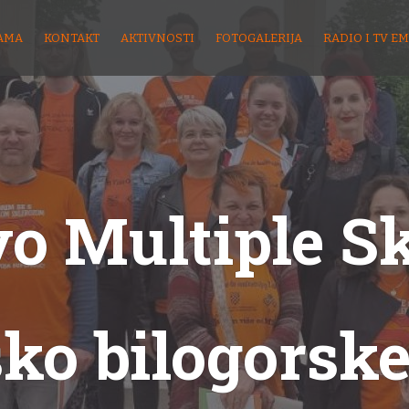
AMA
KONTAKT
AKTIVNOSTI
FOTOGALERIJA
RADIO I TV EM
o Multiple S
sko bilogorske