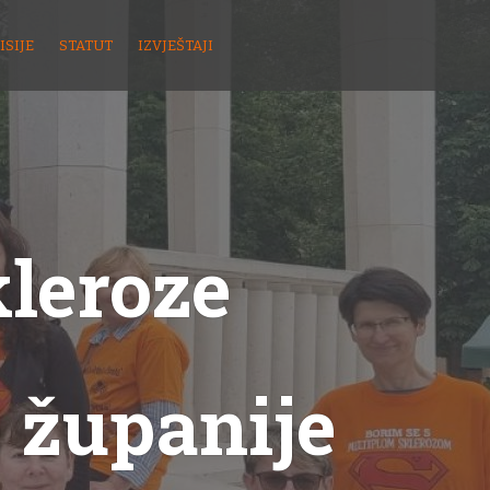
ISIJE
STATUT
IZVJEŠTAJI
kleroze
 županije