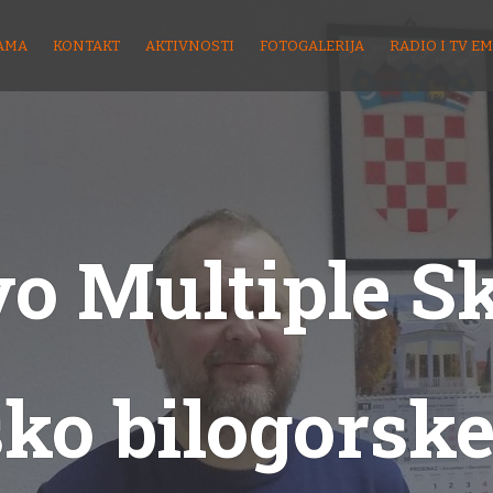
AMA
KONTAKT
AKTIVNOSTI
FOTOGALERIJA
RADIO I TV EM
o Multiple S
sko bilogorske