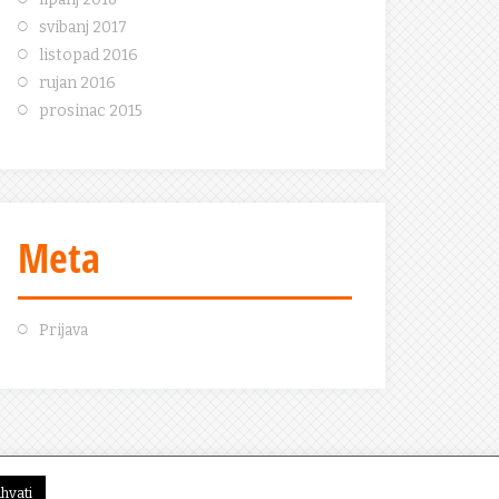
svibanj 2017
listopad 2016
rujan 2016
prosinac 2015
Meta
Prijava
ihvati