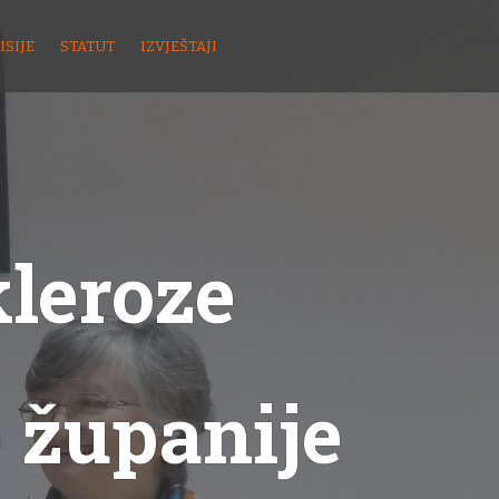
ISIJE
STATUT
IZVJEŠTAJI
kleroze
 županije