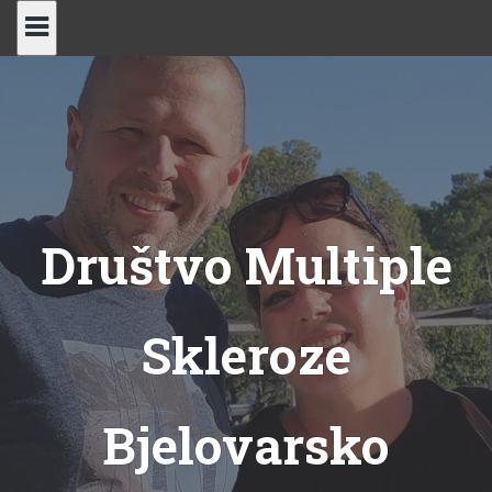
Skip
to
content
Društvo Multiple
Skleroze
Bjelovarsko