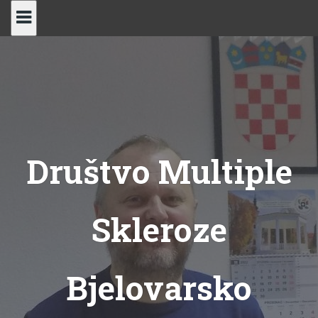
Skip
to
content
Društvo Multiple
Skleroze
Bjelovarsko