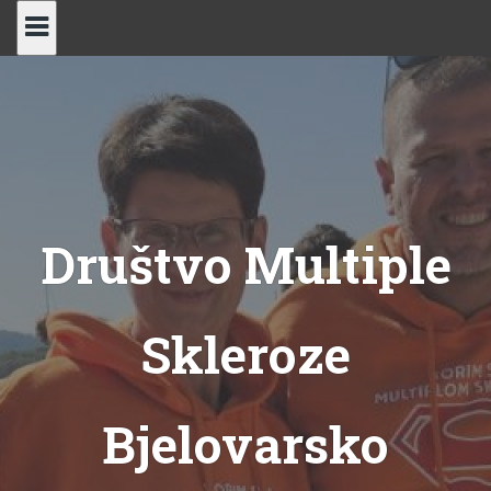
Skip
to
content
Društvo Multiple
Skleroze
Bjelovarsko