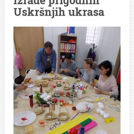
izrade prigodnih
Uskršnjih ukrasa