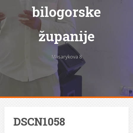
bilogorske
županije
Masarykova 8
DSCN1058