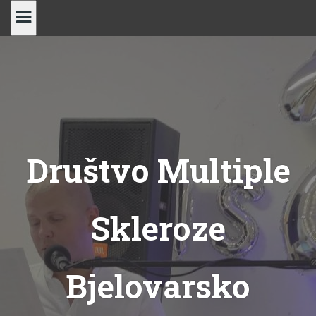
Skip
to
content
Društvo Multiple
Skleroze
Bjelovarsko