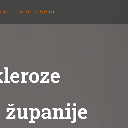
ISIJE
STATUT
IZVJEŠTAJI
kleroze
 županije