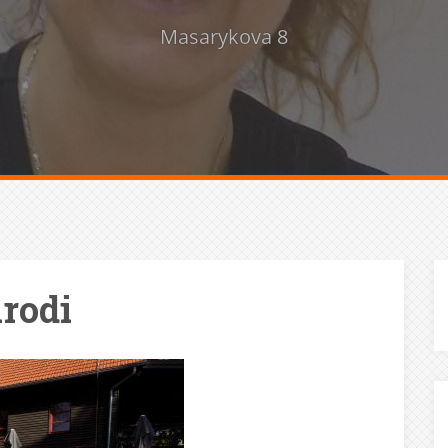
Masarykova 8
irodi