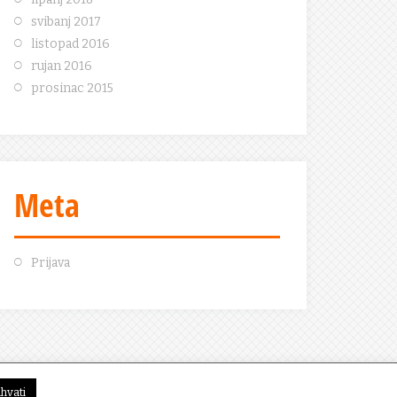
svibanj 2017
listopad 2016
rujan 2016
prosinac 2015
Meta
Prijava
ihvati