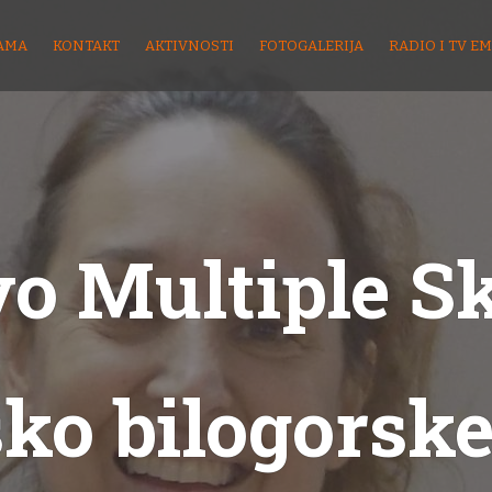
AMA
KONTAKT
AKTIVNOSTI
FOTOGALERIJA
RADIO I TV EM
o Multiple S
sko bilogorske