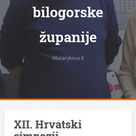
bilogorske
županije
Masarykova 8
XII. Hrvatski