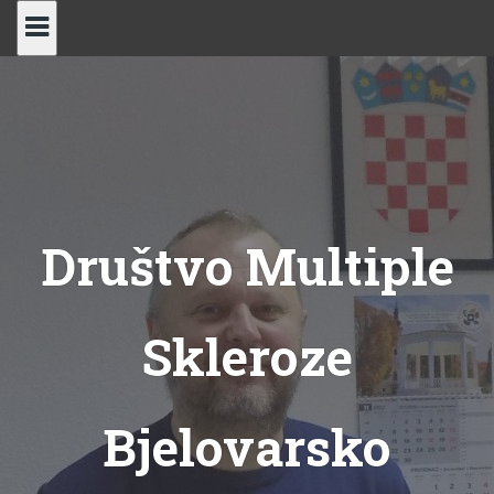
Skip
to
content
Društvo Multiple
Skleroze
Bjelovarsko