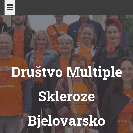
Skip
to
content
Društvo Multiple
Skleroze
Bjelovarsko