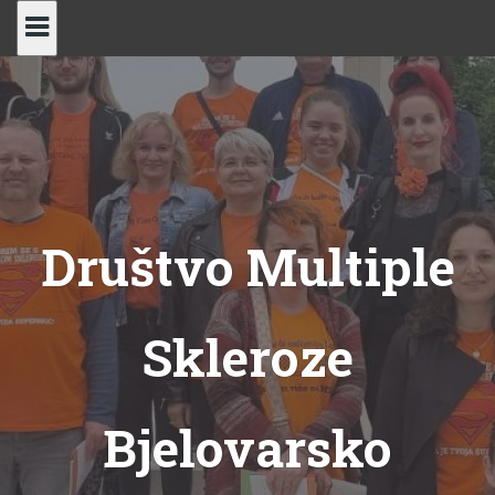
Skip
to
content
Društvo Multiple
Skleroze
Bjelovarsko