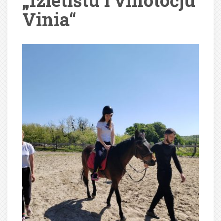
„Izletištu i vinotočju
Vinia“