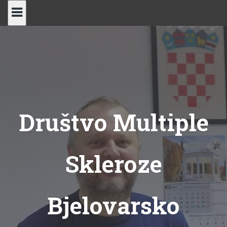
Skip
to
content
Društvo Multiple
Skleroze
Bjelovarsko