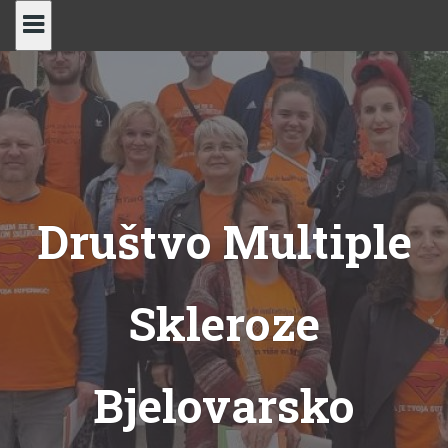
Skip
to
content
Društvo Multiple
Skleroze
Bjelovarsko