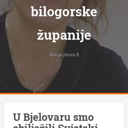
bilogorske
županije
Masarykova 8
U Bjelovaru smo