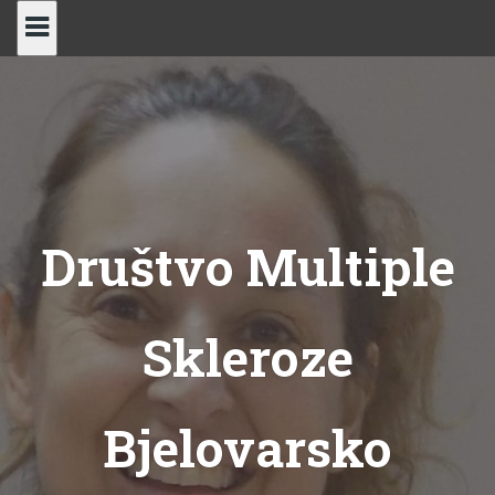
Skip
to
content
Društvo Multiple
Skleroze
Bjelovarsko