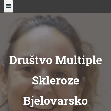
Skip
to
content
Društvo Multiple
Skleroze
Bjelovarsko