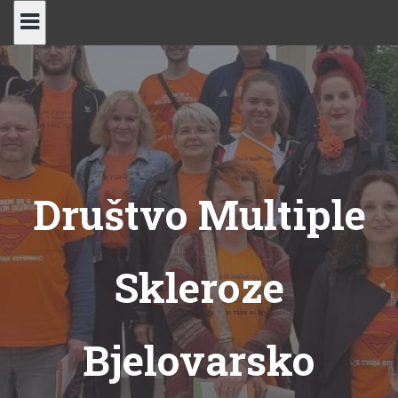
Skip
to
content
Društvo Multiple
Skleroze
Bjelovarsko