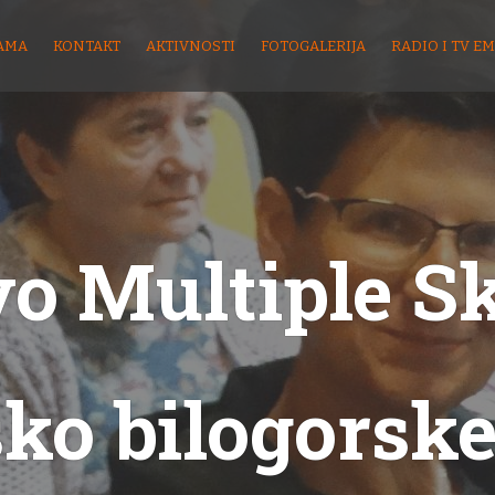
AMA
KONTAKT
AKTIVNOSTI
FOTOGALERIJA
RADIO I TV EM
o Multiple S
sko bilogorske