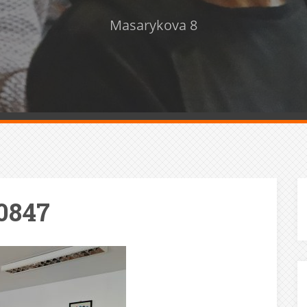
Masarykova 8
0847