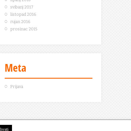
svibanj 2017
listopad 2016
rujan 2016
prosinac 2015
Meta
Prijava
ihvati