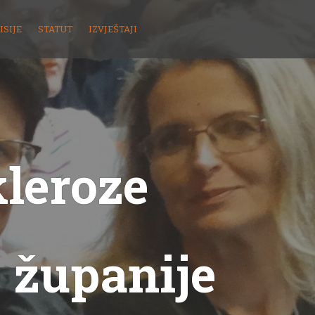
ISIJE
STATUT
IZVJEŠTAJI
kleroze
 županije