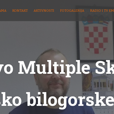
AMA
KONTAKT
AKTIVNOSTI
FOTOGALERIJA
RADIO I TV EM
o Multiple S
sko bilogorske