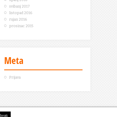
svibanj 2017
listopad 2016
rujan 2016
prosinac 2015
Meta
Prijava
ihvati