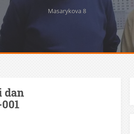
Masarykova 8
i dan
-001