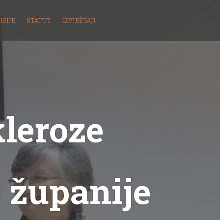
ISIJE
STATUT
IZVJEŠTAJI
kleroze
 županije