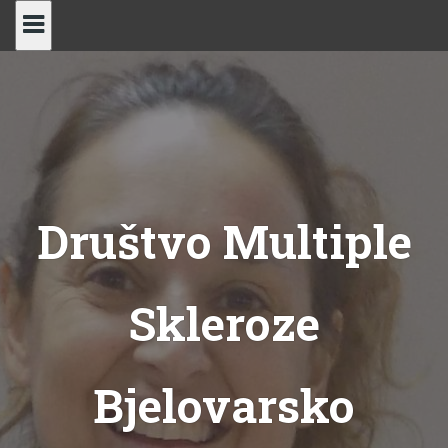
Skip
to
content
Društvo Multiple
Skleroze
Bjelovarsko