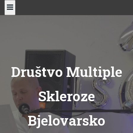
Skip
to
content
Društvo Multiple
Skleroze
Bjelovarsko