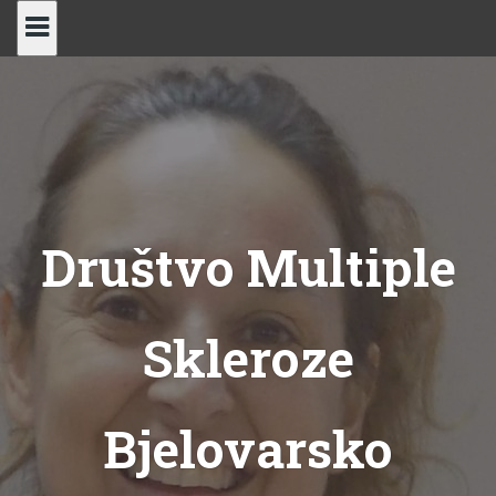
Skip
to
content
Društvo Multiple
Skleroze
Bjelovarsko