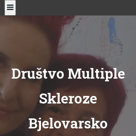
Skip
to
content
Društvo Multiple
Skleroze
Bjelovarsko